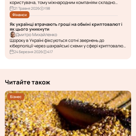
користувача, тому міжнародним компаніям складно
оцінити реальну локальну видачу. Розбираємо, як
21 Травня 2026
198
працюють регіональні обмеження та які інструменти
Фінанси
допомагають їх обходити.
Як українці втрачають гроші на обміні криптовалют і
як цього уникнути
Дмитро Михайленко
Щороку в Україні фіксуються сотні звернень до
кіберполіції через шахрайські схеми у сфері криптовалют
– і значна частина з них пов’язана саме з обміном
24 Березня 2026
417
цифрових активів. Причому жертвами стають не лише
новачки: досвідчені...
Читайте також
Бізнес