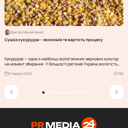
Дмитро Михайленко
Сушка кукурудзи – економія та вартість процесу
Чо
к
Кукурудза — одна з найбільш вологоємних зернових культур
Чо
на момент збирання. У більшості регіонів України вологість
по
свіжозібраного зерна коливається в межах 25–35%, тоді як
ун
6 Червня 2026
160
для безпечного тривалого зберігання цей показник необх...
Ді