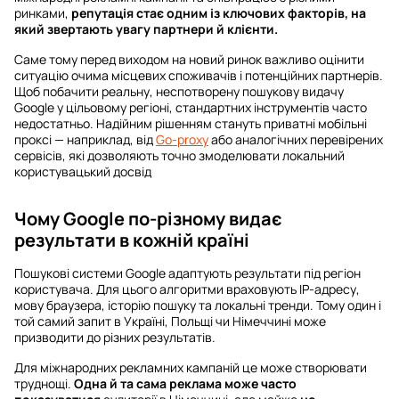
моніторинг
ринками,
репутація стає одним із ключових факторів, на
який звертають увагу партнери й клієнти.
Як приватні мобільні проксі допомагають вирішити
Саме тому перед виходом на новий ринок важливо оцінити
проблему
ситуацію очима місцевих споживачів і потенційних партнерів.
Щоб побачити реальну, неспотворену пошукову видачу
Висновки
Google у цільовому регіоні, стандартних інструментів часто
недостатньо. Надійним рішенням стануть приватні мобільні
проксі — наприклад, від
Go-proxy
або аналогічних перевірених
сервісів, які дозволяють точно змоделювати локальний
користувацький досвід
Чому Google по-різному видає
результати в кожній країні
Пошукові системи Google адаптують результати під регіон
користувача. Для цього алгоритми враховують IP-адресу,
мову браузера, історію пошуку та локальні тренди. Тому один і
той самий запит в Україні, Польщі чи Німеччині може
призводити до різних результатів.
Для міжнародних рекламних кампаній це може створювати
труднощі.
Одна й та сама реклама може часто