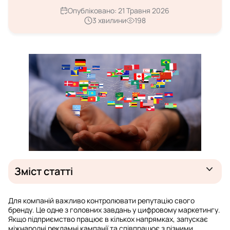
Опубліковано:
21 Травня 2026
3 хвилини
198
Зміст статті
Чому Google по-різному видає результати в кожній
Для компаній важливо контролювати репутацію свого
країні
бренду. Це одне з головних завдань у цифровому маркетингу.
Якщо підприємство працює в кількох напрямках, запускає
Типи регіональних обмежень, що впливають на
міжнародні рекламні кампанії та співпрацює з різними