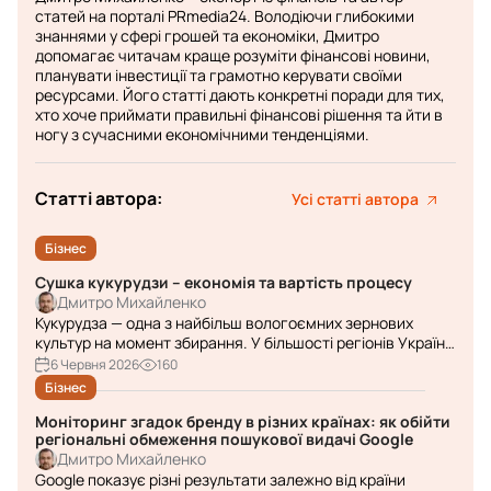
статей на порталі PRmedia24. Володіючи глибокими
знаннями у сфері грошей та економіки, Дмитро
допомагає читачам краще розуміти фінансові новини,
планувати інвестиції та грамотно керувати своїми
ресурсами. Його статті дають конкретні поради для тих,
хто хоче приймати правильні фінансові рішення та йти в
ногу з сучасними економічними тенденціями.
Статті автора:
Усі статті автора
Бізнес
Сушка кукурудзи – економія та вартість процесу
Дмитро Михайленко
Кукурудза — одна з найбільш вологоємних зернових
культур на момент збирання. У більшості регіонів України
вологість свіжозібраного зерна коливається в межах 25–
6 Червня 2026
160
35%, тоді як для безпечного тривалого зберігання цей
Бізнес
показник необх...
Моніторинг згадок бренду в різних країнах: як обійти
регіональні обмеження пошукової видачі Google
Дмитро Михайленко
Google показує різні результати залежно від країни