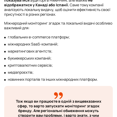
показуватися
аудиторії в Німеччині, але майже
не
відображатися у Канаді або Іспанії.
Саме тому компанії
аналізують локальну видачу, щоб оцінити ефективність своєї
присутності в різних регіонах.
Міжнародний моніторинг згадок та локальної видачі особливо
важливий для:
глобальних e-commerce платформ;
міжнародних SaaS-компаній;
маркетингових агентств;
букмекерських компаній;
криптовалютних сервісів;
медіапроєктів;
новинних порталів та інших міжнародних платформ.
Тож якщо ви працюєте в одній з вищевказаних
сфер, то варто запускати моніторинг згадок
бренду. Але регіональні обмеження можуть
створити вам проблеми, і варто знати, з чим